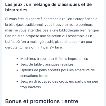
Les jeux : un mélange de classiques et de
bizarreries
Si vous êtes du genre à chercher la roulette européenne ou
le blackjack traditionnel, vous trouverez votre bonheur,
mais ne vous attendez pas à une bibliothèque bien rangée.
Casino Mad propose une sélection qui ressemble à un
buffet où l’on a mélangé sushi, pizza et tacos – un peu
déroutant, mais on finit par s’y faire.
Machines à sous aux thèmes improbables
Jeux de table classiques revisités
Options de paris sportifs pour les amateurs de
sensations fortes
Jeux en direct avec des croupiers parfois un peu
trop bavards
Bonus et promotions : entre