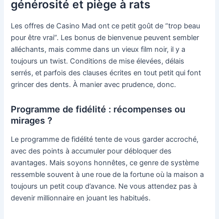
générosité et piège à rats
Les offres de Casino Mad ont ce petit goût de “trop beau
pour être vrai”. Les bonus de bienvenue peuvent sembler
alléchants, mais comme dans un vieux film noir, il y a
toujours un twist. Conditions de mise élevées, délais
serrés, et parfois des clauses écrites en tout petit qui font
grincer des dents. À manier avec prudence, donc.
Programme de fidélité : récompenses ou
mirages ?
Le programme de fidélité tente de vous garder accroché,
avec des points à accumuler pour débloquer des
avantages. Mais soyons honnêtes, ce genre de système
ressemble souvent à une roue de la fortune où la maison a
toujours un petit coup d’avance. Ne vous attendez pas à
devenir millionnaire en jouant les habitués.