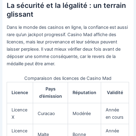
La sécurité et la légalité : un terrain
glissant
Dans le monde des casinos en ligne, la confiance est aussi
rare qu’un jackpot progressif. Casino Mad affiche des
licences, mais leur provenance et leur sérieux peuvent
laisser perplexe. Il vaut mieux vérifier deux fois avant de
déposer une somme conséquente, car le revers de la
médaille peut être amer.
Comparaison des licences de Casino Mad
Pays
Licence
Réputation
Validité
d’émission
Licence
Année
Curacao
Modérée
X
en cours
Licence
Année
Malte
Bonne