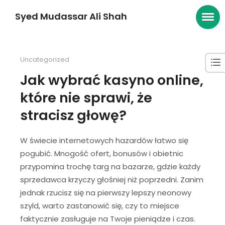
Syed Mudassar Ali Shah
Uncategorized
Jak wybrać kasyno online,
które nie sprawi, że
stracisz głowę?
W świecie internetowych hazardów łatwo się
pogubić. Mnogość ofert, bonusów i obietnic
przypomina trochę targ na bazarze, gdzie każdy
sprzedawca krzyczy głośniej niż poprzedni. Zanim
jednak rzucisz się na pierwszy lepszy neonowy
szyld, warto zastanowić się, czy to miejsce
faktycznie zasługuje na Twoje pieniądze i czas.