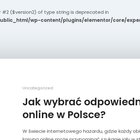
 #2 ($version2) of type string is deprecated in
blic_html/wp-content/plugins/elementor/core/expe
Uncategorized
Jak wybrać odpowiedn
online w Polsce?
W świecie internetowego hazardu, gdzie każdy obi
kasyna online może przypominać szukanie igły w s